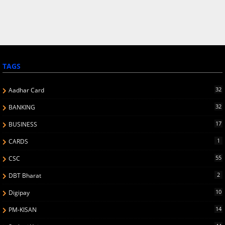
TAGS
32
Aadhar Card
32
BANKING
17
BUSINESS
1
CARDS
55
CSC
2
DBT Bharat
10
Digipay
14
PM-KISAN