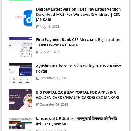
Digipay Latest version | DigiPay Latest Version
Download [v7.2] For Windows & Android | CSC
JANKARI
May 16, 2023
Fino Payment Bank CSP Merchant Registration
| FINO PAYMENT BANK
May 21, 2023
Ayushman Bharat BIS 2.0 csc login- BIS 2.0 New
Portal
December 09, 2022
BIS PORTAL 2.0 (NEW PORTAL FOR APPLYING
GOLDEN CARDS/HEALTH CARDS)-CSC JANKARI
December 09, 2022
Jansunwai UP Status | जनसुनवाई शिकायत की स्थिति
देखें | CSC JANKARI
February 12, 2023