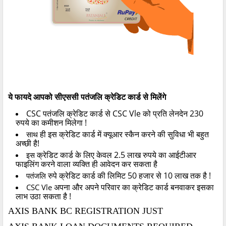
ये
फायदे
आपको
सीएससी
पतंजलि
क्रेडिट
कार्ड
से
मिलेंगे
CSC
पतंजलि
क्रेडिट
कार्ड
से
CSC Vle
को
प्रति
लेनदेन
230
रुपये
का
कमीशन
मिलेगा
!
ही
इस
क्रेडिट
कार्ड
में
क्यूआर
स्कैन
करने
की
सुविधा
भी
बहुत
साथ
अच्छी
है
!
क्रेडिट
कार्ड
के
लिए
केवल
2.5
लाख
रुपये
का
आईटीआर
इस
फाइलिंग
करने
वाला
व्यक्ति
ही
आवेदन
कर
सकता
है
रुपे
क्रेडिट
कार्ड
की
लिमिट
50
हजार
से
10
लाख
तक
है
!
पतंजलि
अपना
और
अपने
परिवार
का
क्रेडिट
कार्ड
बनवाकर
इसका
CSC Vle
लाभ
उठा
सकता
है
!
AXIS BANK BC REGISTRATION JUST