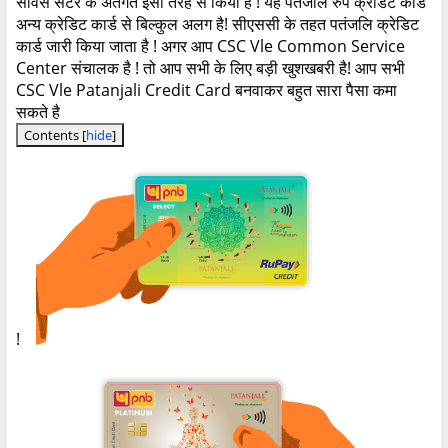
सर्विस
सेंटर
के
अंतर्गत
इसी
तरह
से
किया
है
!
यह
पतंजलि
रुपे
क्रेडिट
कार्ड
अन्य
क्रेडिट
कार्ड
से
बिल्कुल
अलग
है
!
सीएससी
के
तहत
पतंजलि
क्रेडिट
कार्ड
जारी
किया
जाता
है
!
अगर
आप
CSC Vle Common Service
Center
संचालक
है
!
तो
आप
सभी
के
लिए
बड़ी
खुशखबरी
है
!
आप
सभी
CSC Vle Patanjali Credit Card
बनवाकर
बहुत
सारा
पैसा
कमा
सकते
है
Contents
[
hide
]
!