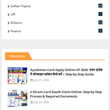
44
Sarkari Yojana
1
UPI
22
EDistrict
5
Finance
TRENDING
Ayushman Card Apply Online UP 2026: उत्तर प्रदेश
में ऑनलाइन आवेदन कैसे करें | Step-by-Step Guide
July 21, 2026
e Shram Card Death Claim Online: Step-by-Step
Process & Required Documents
July 24, 2026