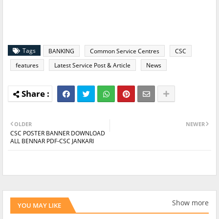
Tags
BANKING
Common Service Centres
CSC
features
Latest Service Post & Article
News
OLDER
NEWER
CSC POSTER BANNER DOWNLOAD
ALL BENNAR PDF-CSC JANKARI
Show more
YOU MAY LIKE